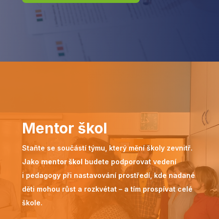
Mentor škol
Staňte se součástí týmu, který mění školy zevnitř.
Jako
mentor škol
budete podporovat vedení
i pedagogy při nastavování prostředí, kde nadané
děti mohou růst a rozkvétat – a tím prospívat celé
škole.